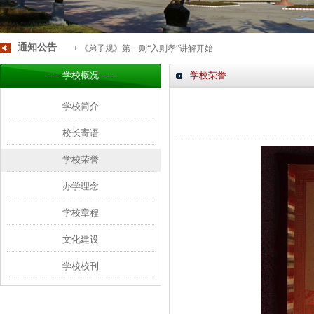
通知公告
+ 《弟子规》第一则“入则孝”讲解开始
=== 学校概况 ===
学校荣誉
学校简介
校长寄语
学校荣誉
办学理念
学校章程
文化建设
学校校刊